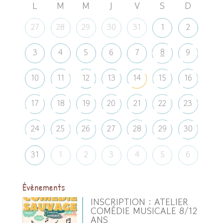
L
M
M
J
V
S
D
27
28
29
30
31
1
2
8
3
4
5
6
7
9
10
11
12
13
14
15
16
17
18
19
20
21
22
23
24
25
26
27
28
29
30
31
1
2
3
4
5
6
Évènements
INSCRIPTION : ATELIER
COMÉDIE MUSICALE 8/12
ANS