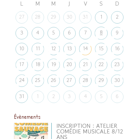
L
M
M
J
V
S
D
27
28
29
30
31
1
2
8
3
4
5
6
7
9
10
11
12
13
14
15
16
17
18
19
20
21
22
23
24
25
26
27
28
29
30
31
1
2
3
4
5
6
Évènements
INSCRIPTION : ATELIER
COMÉDIE MUSICALE 8/12
ANS