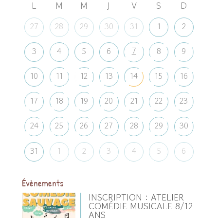
L
M
M
J
V
S
D
27
28
29
30
31
1
2
7
3
4
5
6
8
9
10
11
12
13
14
15
16
17
18
19
20
21
22
23
24
25
26
27
28
29
30
31
1
2
3
4
5
6
Évènements
INSCRIPTION : ATELIER
COMÉDIE MUSICALE 8/12
ANS