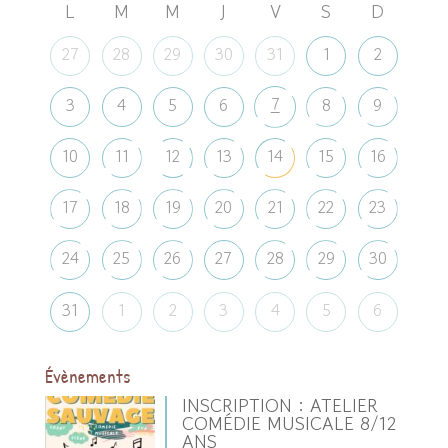
L
M
M
J
V
S
D
27
28
29
30
31
1
2
7
3
4
5
6
8
9
10
11
12
13
14
15
16
17
18
19
20
21
22
23
24
25
26
27
28
29
30
31
1
2
3
4
5
6
Évènements
INSCRIPTION : ATELIER
COMÉDIE MUSICALE 8/12
ANS