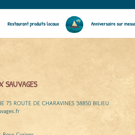
Restaurant produits locaux
Anniversaire sur mesu
AUX SAUVAGES
IE 75 ROUTE DE CHARAVINES 38850 BILIEU
vages.fr
): Rose Curings