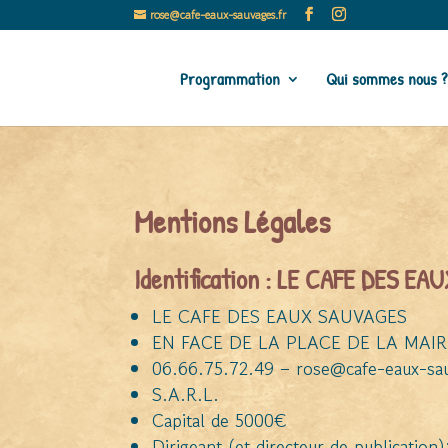
rose@cafe-eaux-sauvages.fr
Programmation
Qui sommes nous ?
Mentions Légales
Identification : LE CAFE DES E
LE CAFE DES EAUX SAUVAGES
EN FACE DE LA PLACE DE LA MAIR
06.66.75.72.49
– r
ose@cafe-eaux-sau
S.A.R.L.
Capital de 5000€
Dirigeant (et directeur de publication