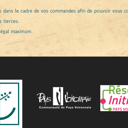
s dans le cadre de vos commandes afin de pouvoir vous c
s tierces.
légal maximum.