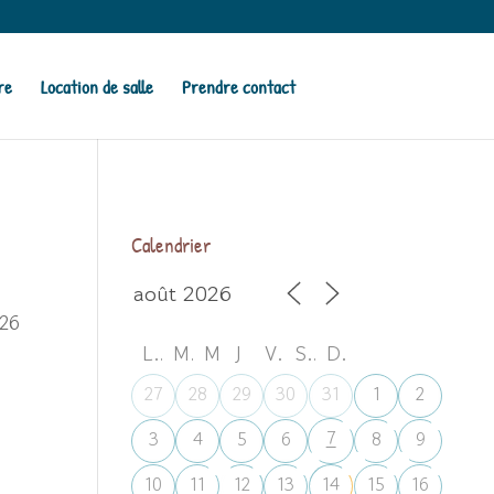
re
Location de salle
Prendre contact
Calendrier
026
L
M
M
J
V
S
D
27
28
29
30
31
1
2
7
3
4
5
6
8
9
10
11
12
13
14
15
16