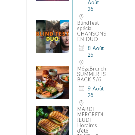
Août
26
BlindTest
spécial
CHANSONS
EN DUO
8 Août
26
MégaBrunch
SUMMER IS
BACK 5/6
9 Août
26
MARDI
MERCREDI
JEUDI
Horaires
d'été