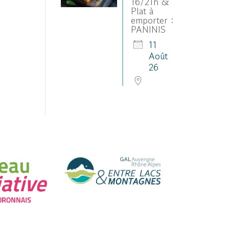
16/21h &
Plat à
emporter :
PANINIS
11
Août
26