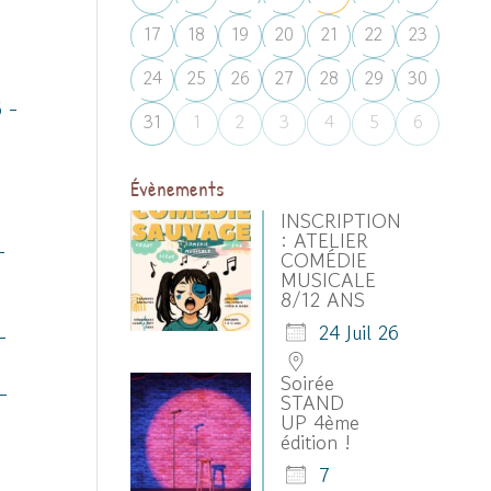
17
18
19
20
21
22
23
24
25
26
27
28
29
30
6 -
31
1
2
3
4
5
6
Évènements
INSCRIPTION
: ATELIER
-
COMÉDIE
MUSICALE
8/12 ANS
24 Juil 26
-
Soirée
-
STAND
UP 4ème
édition !
7