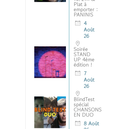
Plat à
emporter :
PANINIS
4
Août
26
Soirée
STAND
UP 4ème
édition !
7
Août
26
BlindTest
spécial
CHANSONS
EN DUO
8 Août