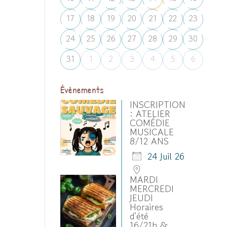
17
18
19
20
21
22
23
24
25
26
27
28
29
30
31
1
2
3
4
5
6
Évènements
INSCRIPTION
: ATELIER
COMÉDIE
MUSICALE
8/12 ANS
24 Juil 26
MARDI
MERCREDI
JEUDI
Horaires
d'été
16/21h &