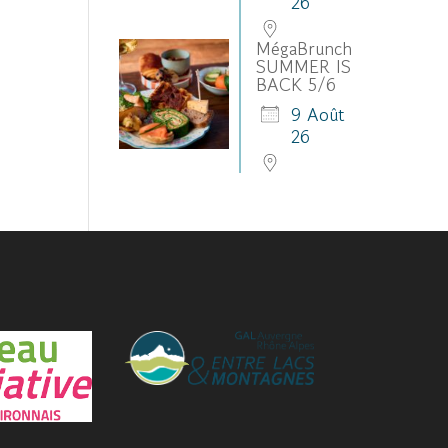
26
MégaBrunch
SUMMER IS
BACK 5/6
9 Août
26